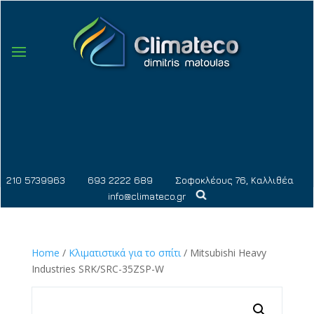
210 5739963
693 2222 689
Σοφοκλέους 76, Καλλιθέα
info@climateco.gr
Home
/
Κλιματιστικά για το σπίτι
/ Mitsubishi Heavy
Industries SRK/SRC-35ZSP-W