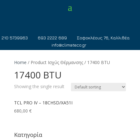
210 5739963
693 2222 689
Σοφοκλέους 76, Καλλιθέα
info@climateco.gr
Home
/ Product Ισχύς Θέρμανσης / 17400 BTU
17400 BTU
Showing the single result
TCL PRO IV – 18CHSD/XA51I
680,00
€
Κατηγορία