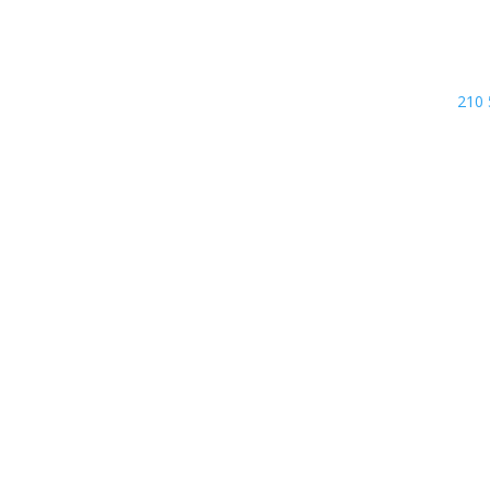
210
ίμαστε